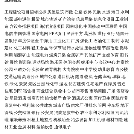
工程建设项目招标投标 房屋建筑 市政 公路 铁路 民航 水运 港口 水利
能源 邮电通信 桥梁 城市轨道 矿产冶金 信息网络 信息化项目 工业制
造 含设备招标项目 海洋渔港项目 园林绿化 中国移动 中国联通 中国
电信 中国铁塔 国家电网 PPP项目 民营甲方 葛洲坝 世行 亚行 德国开
发银行 年度保证金 中海油 工业化工 厂房 煤化工 石油化工 制药 水泥
建材 化工材料 轻工食品 环保节能 污水处理 废物处理 节能改造 循环
利用 能源矿山 能源电力 煤炭开采 金属矿产 其他矿产 文娱体育 图书
馆 展馆 影剧院 运动场馆 游乐园 休闲会所 娱乐中心 会议中心 档案馆
公园 科教办公 实验室 教育机构 大专院校 中小学校 幼儿教育 办公楼
交通运输 高速公路 城市公路 港口机场 隧道 物流 仓储 车站 城轨 地
铁 绿化 景观 景区公园 绿化带 湿地 仿古建筑 住宅地产 保障房 普通
住宅 别墅 宿舍楼 商业综合 购物中心 超市零售 市场商圈 广场 酒店餐
饮 星级酒店 饭店宾馆 旅馆餐厅 食堂 酒店式公寓 医疗卫生 医院疗养
康复中心 福利院 公共建筑 城市广场 供水厂 供排水 管网 停车场 地下
管线 公交枢纽 银行 公安局 消防急救中心 农业水利 水利枢纽 河流治
理 灌溉养殖 种植土地整治 机械冶金 冶炼设备 加工机械 器材制造 建
材工业 金属 材料 运输设备 通讯电子