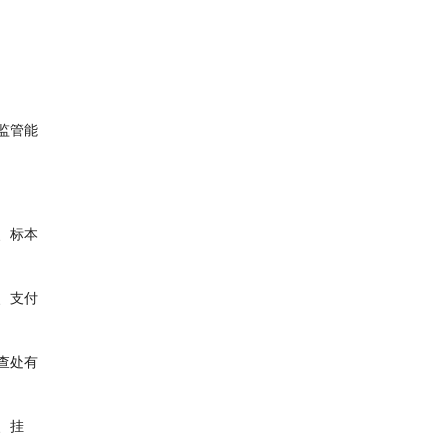
监管能
、标本
、支付
查处有
、挂