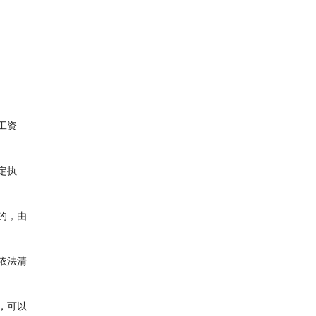
工资
定执
的，由
依法清
，可以