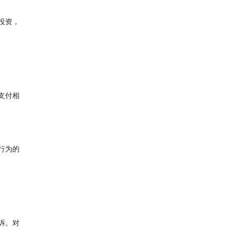
投资，
支付相
行为的
诉。对