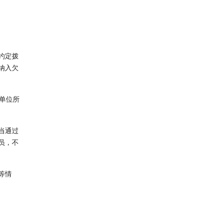
约定拨
纳入欠
单位所
当通过
员，不
等情