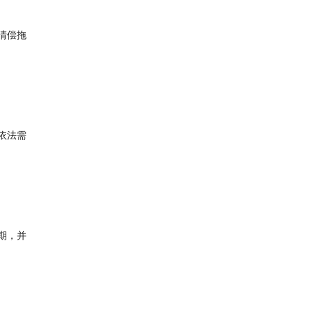
清偿拖
依法需
期，并