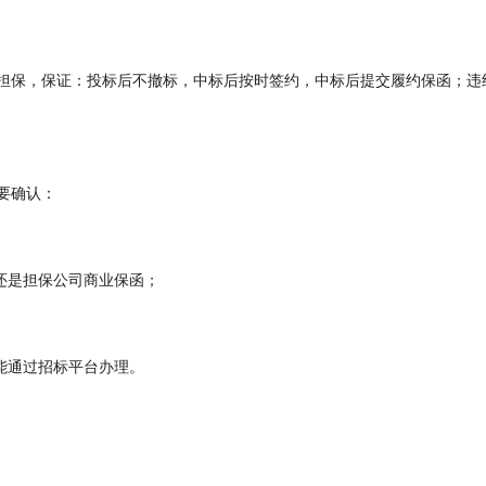
担保，保证：投标后不撤标，中标后按时签约，中标后提交履约保函；违
要确认：
还是担保公司商业保函；
能通过招标平台办理。