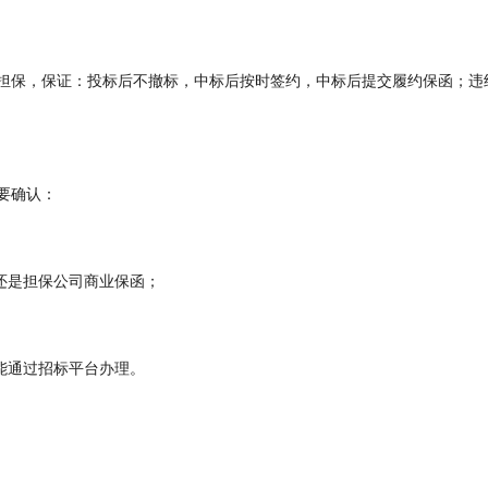
担保，保证：投标后不撤标，中标后按时签约，中标后提交履约保函；违
要确认：
还是担保公司商业保函；
能通过招标平台办理。