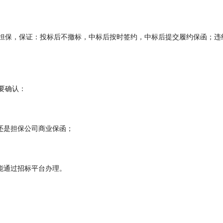
担保，保证：投标后不撤标，中标后按时签约，中标后提交履约保函；违
要确认：
还是担保公司商业保函；
能通过招标平台办理。