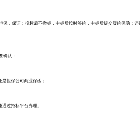
担保，保证：投标后不撤标，中标后按时签约，中标后提交履约保函；违
要确认：
还是担保公司商业保函；
能通过招标平台办理。