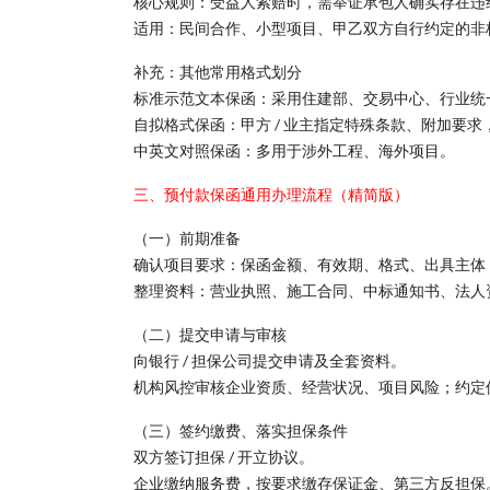
核心规则：受益人索赔时，需举证承包人确实存在违
适用：民间合作、小型项目、甲乙双方自行约定的非
补充：其他常用格式划分
标准示范文本保函：采用住建部、交易中心、行业统
自拟格式保函：甲方 / 业主指定特殊条款、附加要
中英文对照保函：多用于涉外工程、海外项目。
三、预付款保函通用办理流程（精简版）
（一）前期准备
确认项目要求：保函金额、有效期、格式、出具主体（
整理资料：营业执照、施工合同、中标通知书、法人
（二）提交申请与审核
向银行 / 担保公司提交申请及全套资料。
机构风控审核企业资质、经营状况、项目风险；约定
（三）签约缴费、落实担保条件
双方签订担保 / 开立协议。
企业缴纳服务费，按要求缴存保证金、第三方反担保