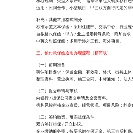
核心规则：受益人索赔时，需举证承包人确实存在违
适用：民间合作、小型项目、甲乙双方自行约定的非
补充：其他常用格式划分
标准示范文本保函：采用住建部、交易中心、行业统
自拟格式保函：甲方 / 业主指定特殊条款、附加要
中英文对照保函：多用于涉外工程、海外项目。
三、预付款保函通用办理流程（精简版）
（一）前期准备
确认项目要求：保函金额、有效期、格式、出具主体（
整理资料：营业执照、施工合同、中标通知书、法人
（二）提交申请与审核
向银行 / 担保公司提交申请及全套资料。
机构风控审核企业资质、经营状况、项目风险；约定
（三）签约缴费、落实担保条件
双方签订担保 / 开立协议。
企业缴纳服务费，按要求缴存保证金、第三方反担保