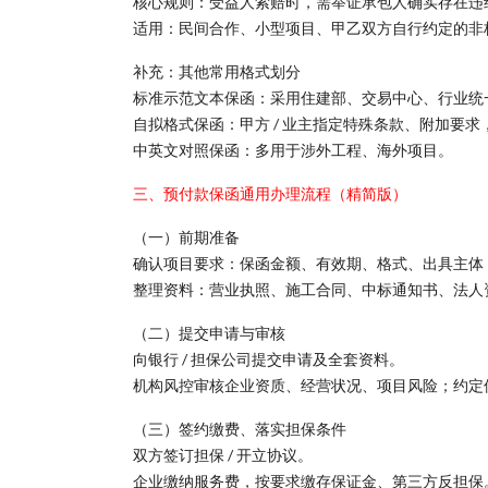
核心规则：受益人索赔时，需举证承包人确实存在违
适用：民间合作、小型项目、甲乙双方自行约定的非
补充：其他常用格式划分
标准示范文本保函：采用住建部、交易中心、行业统
自拟格式保函：甲方 / 业主指定特殊条款、附加要
中英文对照保函：多用于涉外工程、海外项目。
三、预付款保函通用办理流程（精简版）
（一）前期准备
确认项目要求：保函金额、有效期、格式、出具主体（
整理资料：营业执照、施工合同、中标通知书、法人
（二）提交申请与审核
向银行 / 担保公司提交申请及全套资料。
机构风控审核企业资质、经营状况、项目风险；约定
（三）签约缴费、落实担保条件
双方签订担保 / 开立协议。
企业缴纳服务费，按要求缴存保证金、第三方反担保