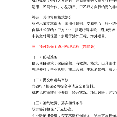
核心规则：受益人索赔时，需举证承包人确实存在违
适用：民间合作、小型项目、甲乙双方自行约定的非
补充：其他常用格式划分
标准示范文本保函：采用住建部、交易中心、行业统
自拟格式保函：甲方 / 业主指定特殊条款、附加要
中英文对照保函：多用于涉外工程、海外项目。
三、预付款保函通用办理流程（精简版）
（一）前期准备
确认项目要求：保函金额、有效期、格式、出具主体（
整理资料：营业执照、施工合同、中标通知书、法人
（二）提交申请与审核
向银行 / 担保公司提交申请及全套资料。
机构风控审核企业资质、经营状况、项目风险；约定
（三）签约缴费、落实担保条件
双方签订担保 / 开立协议。
企业缴纳服务费，按要求缴存保证金、第三方反担保