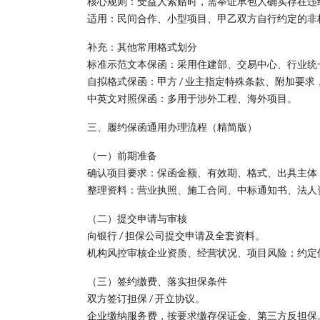
核心规则：受益人索赔时，需举证承包人确实存在违
适用：民间合作、小型项目、甲乙双方自行约定的非
补充：其他常用格式划分
标准示范文本保函：采用住建部、交易中心、行业统
自拟格式保函：甲方 / 业主指定特殊条款、附加要
中英文对照保函：多用于涉外工程、海外项目。
三、履约保函通用办理流程（精简版）
（一）前期准备
确认项目要求：保函金额、有效期、格式、出具主体（
整理资料：营业执照、施工合同、中标通知书、法人
（二）提交申请与审核
向银行 / 担保公司提交申请及全套资料。
机构风控审核企业资质、经营状况、项目风险；约定
（三）签约缴费、落实担保条件
双方签订担保 / 开立协议。
企业缴纳服务费，按要求缴存保证金、第三方反担保