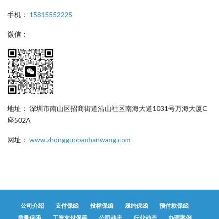
手机：
15815552225
微信：
地址： 深圳市南山区招商街道沿山社区南海大道1031号万海大厦C
座502A
网址：
www.zhongguobaohanwang.com
公司介绍
支付保函
投标保函
履约保函
预付款保函
质量保函
工资支付保函
公司动态
行业动态
办理案例