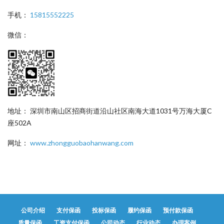
手机：
15815552225
微信：
地址： 深圳市南山区招商街道沿山社区南海大道1031号万海大厦C
座502A
网址：
www.zhongguobaohanwang.com
公司介绍
支付保函
投标保函
履约保函
预付款保函
质量保函
工资支付保函
公司动态
行业动态
办理案例