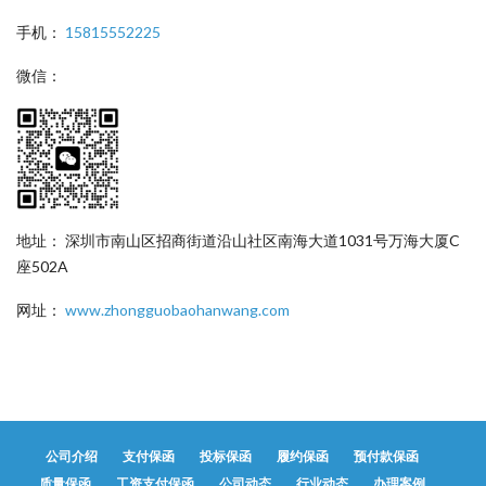
手机：
15815552225
微信：
地址： 深圳市南山区招商街道沿山社区南海大道1031号万海大厦C
座502A
网址：
www.zhongguobaohanwang.com
公司介绍
支付保函
投标保函
履约保函
预付款保函
质量保函
工资支付保函
公司动态
行业动态
办理案例