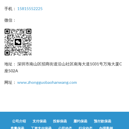
手机：
15815552225
微信：
地址： 深圳市南山区招商街道沿山社区南海大道1031号万海大厦C
座502A
网址：
www.zhongguobaohanwang.com
公司介绍
支付保函
投标保函
履约保函
预付款保函
质量保函
工资支付保函
公司动态
行业动态
办理案例