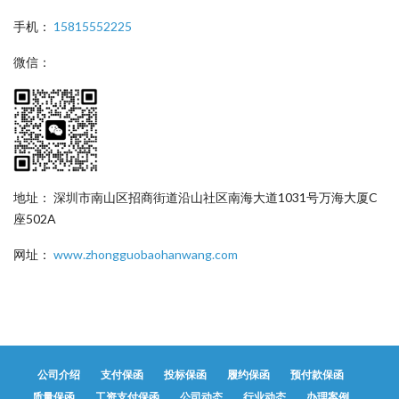
手机：
15815552225
微信：
地址： 深圳市南山区招商街道沿山社区南海大道1031号万海大厦C
座502A
网址：
www.zhongguobaohanwang.com
公司介绍
支付保函
投标保函
履约保函
预付款保函
质量保函
工资支付保函
公司动态
行业动态
办理案例