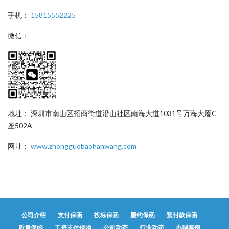
手机：
15815552225
微信：
地址： 深圳市南山区招商街道沿山社区南海大道1031号万海大厦C
座502A
网址：
www.zhongguobaohanwang.com
公司介绍
支付保函
投标保函
履约保函
预付款保函
质量保函
工资支付保函
公司动态
行业动态
办理案例