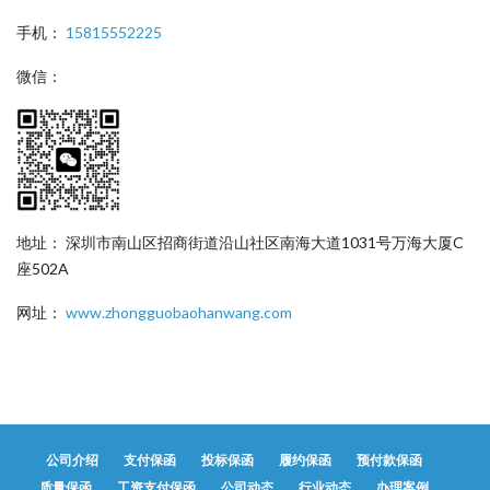
手机：
15815552225
微信：
地址： 深圳市南山区招商街道沿山社区南海大道1031号万海大厦C
座502A
网址：
www.zhongguobaohanwang.com
公司介绍
支付保函
投标保函
履约保函
预付款保函
质量保函
工资支付保函
公司动态
行业动态
办理案例