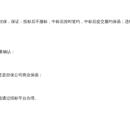
担保，保证：投标后不撤标，中标后按时签约，中标后提交履约保函；违
要确认：
还是担保公司商业保函；
能通过招标平台办理。