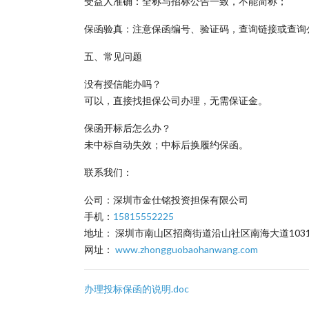
受益人准确：全称与招标公告一致，不能简称；
保函验真：注意保函编号、验证码，查询链接或查询
五、常见问题
没有授信能办吗？
可以，直接找担保公司办理，无需保证金。
保函开标后怎么办？
未中标自动失效；中标后换履约保函。
联系我们：
公司：深圳市金仕铭投资担保有限公司
手机：
15815552225
地址： 深圳市南山区招商街道沿山社区南海大道1031
网址：
www.zhongguobaohanwang.com
办理投标保函的说明.doc