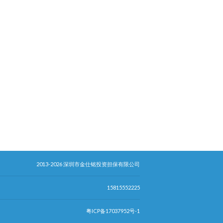
2013-2026 深圳市金仕铭投资担保有限公司
15815552225
粤ICP备17037952号-1