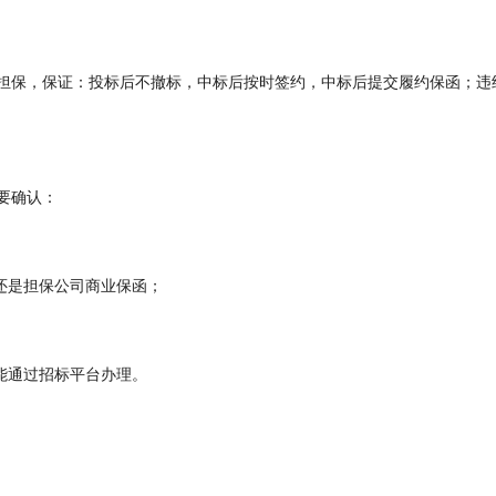
担保，保证：投标后不撤标，中标后按时签约，中标后提交履约保函；违
要确认：
还是担保公司商业保函；
能通过招标平台办理。