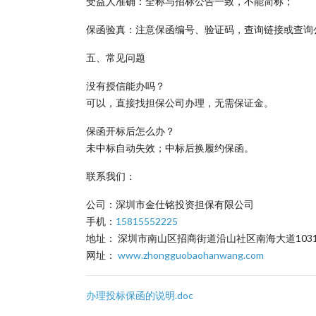
受益人准确：全称与招标公告一致，不能简称；
保函验真：注意保函编号、验证码，查询链接或查询
五、常见问题
没有授信能办吗？
可以，直接找担保公司办理，无需保证金。
保函开标后怎么办？
未中标自动失效；中标后换履约保函。
联系我们：
公司：深圳市金仕铭投资担保有限公司
手机：
15815552225
地址： 深圳市南山区招商街道沿山社区南海大道1031
网址：
www.zhongguobaohanwang.com
办理投标保函的说明.doc