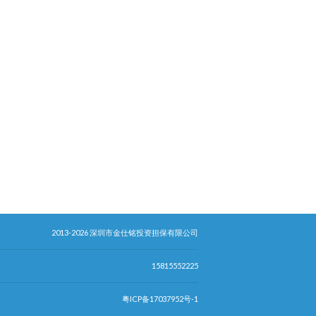
2013-2026 深圳市金仕铭投资担保有限公司
15815552225
粤ICP备17037952号-1