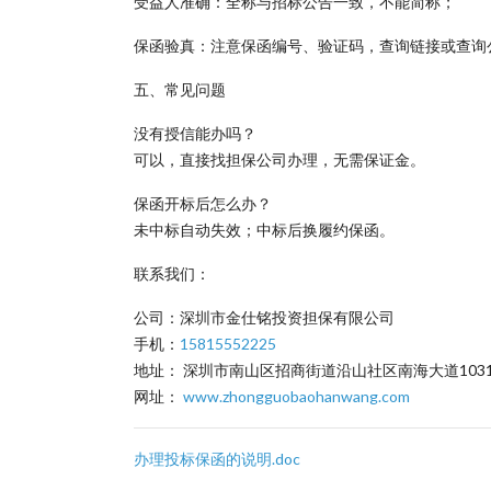
受益人准确：全称与招标公告一致，不能简称；
保函验真：注意保函编号、验证码，查询链接或查询
五、常见问题
没有授信能办吗？
可以，直接找担保公司办理，无需保证金。
保函开标后怎么办？
未中标自动失效；中标后换履约保函。
联系我们：
公司：深圳市金仕铭投资担保有限公司
手机：
15815552225
地址： 深圳市南山区招商街道沿山社区南海大道1031
网址：
www.zhongguobaohanwang.com
办理投标保函的说明.doc