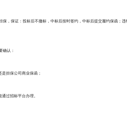
担保，保证：投标后不撤标，中标后按时签约，中标后提交履约保函；违
要确认：
还是担保公司商业保函；
能通过招标平台办理。