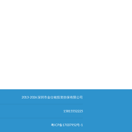
2013-2026 深圳市金仕铭投资担保有限公司
15815552225
粤ICP备17037952号-1